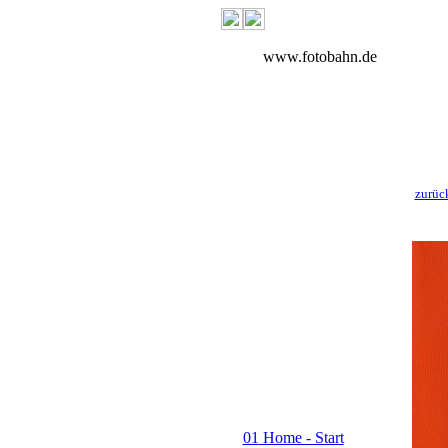
www.fotobahn.de
zurüc
01
Home - Start