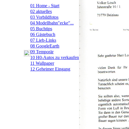
01
Home - Start
02
aktuelles
03
Vorbildfotos
04
Modellbahn"ecke"...
05
Buchtips
06
Gästebuch
07
Lieb-Links
08
GoogleEarth
09
Temporär
10
H0-Autos zu verkaufen
11
Wallpaper
12
Geheimer Eingang